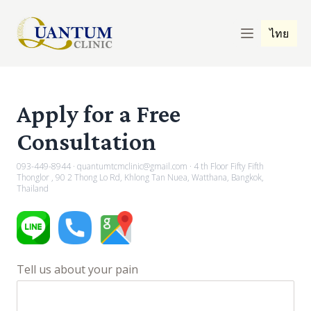
ไทย
Apply for a Free
Consultation
093-449-8944
·
quantumtcmclinic@gmail.com
·
4 th Floor Fifty Fifth
Thonglor , 90 2 Thong Lo Rd, Khlong Tan Nuea, Watthana, Bangkok,
Thailand
Tell us about your pain