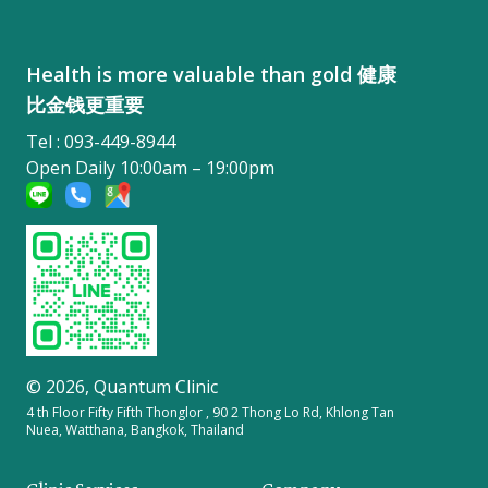
Health is more valuable than gold 健康
比金钱更重要
Tel : 093-449-8944
Open Daily 10:00am – 19:00pm
© 2026,
Quantum Clinic
4 th Floor Fifty Fifth Thonglor , 90 2 Thong Lo Rd, Khlong Tan
Nuea, Watthana, Bangkok, Thailand