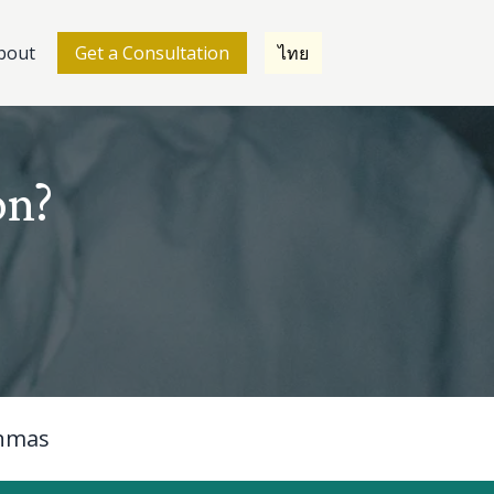
bout
Get a Consultation
ไทย
on?
nmas