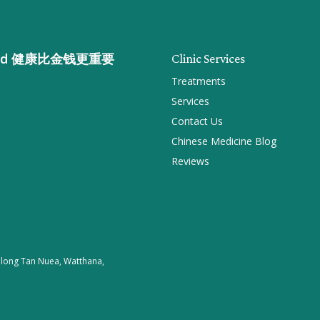
n gold 健康比金钱更重要
Clinic Services
Treatments
Services
Contact Us
Chinese Medicine Blog
Reviews
 Khlong Tan Nuea, Watthana,