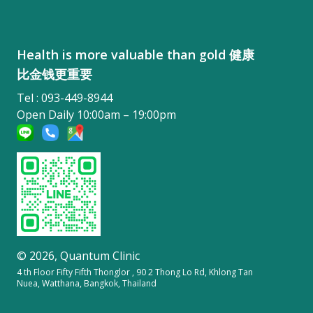
Health is more valuable than gold 健康
比金钱更重要
Tel : 093-449-8944
Open Daily 10:00am – 19:00pm
© 2026,
Quantum Clinic
4 th Floor Fifty Fifth Thonglor , 90 2 Thong Lo Rd, Khlong Tan
Nuea, Watthana, Bangkok, Thailand