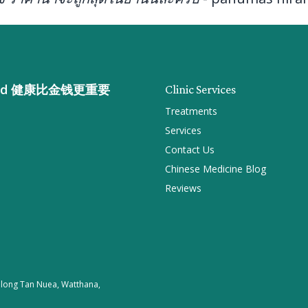
n gold 健康比金钱更重要
Clinic Services
Treatments
Services
Contact Us
Chinese Medicine Blog
Reviews
 Khlong Tan Nuea, Watthana,