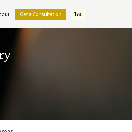
bout
Get a Consultation
ไทย
ry
nmas