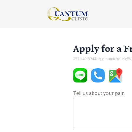
Apply for a F
093-449-8944
·
quantumtcmclinic@g
Tell us about your pain