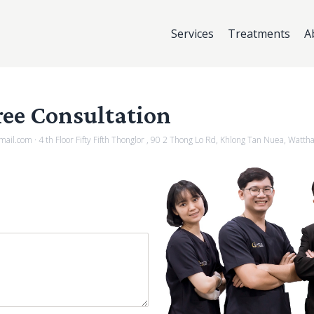
Services
Treatments
A
ree Consultation
mail.com
·
4 th Floor Fifty Fifth Thonglor , 90 2 Thong Lo Rd, Khlong Tan Nuea, Watth