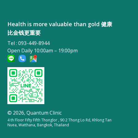
Health is more valuable than gold 健康
比金钱更重要
Tel : 093-449-8944
Open Daily 10:00am – 19:00pm
© 2026,
Quantum Clinic
4 th Floor Fifty Fifth Thonglor , 90 2 Thong Lo Rd, Khlong Tan
Nuea, Watthana, Bangkok, Thailand